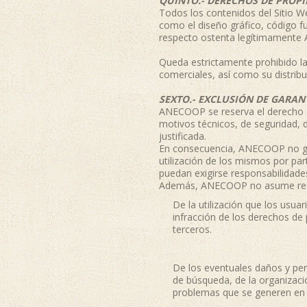
QUINTO.- DERECHOS DE PROP
Todos los contenidos del Sitio We
como el diseño gráfico, código f
respecto ostenta legítimamente A
Queda estrictamente prohibido la 
comerciales, así como su distribu
SEXTO.- EXCLUSIÓN DE GARAN
ANECOOP se reserva el derecho a 
motivos técnicos, de seguridad, d
justificada.
En consecuencia, ANECOOP no garant
utilización de los mismos por par
puedan exigirse responsabilidad
Además, ANECOOP no asume respons
De la utilización que los usua
infracción de los derechos de 
terceros.
De los eventuales daños y per
de búsqueda, de la organizació
problemas que se generen en e