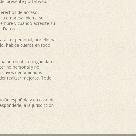
 del presente portal web.
s derechos de acceso,
a la empresa, bien a su
empre y cuando acredite su
e Datos.
rácter personal, por ello ha
do, habida cuenta en todo
orma automática ningún dato
ter no personal y no
spositivos denominados
der realizar mejoras. Todo
slación española y en caso de
ponderle, a la jurisdicción