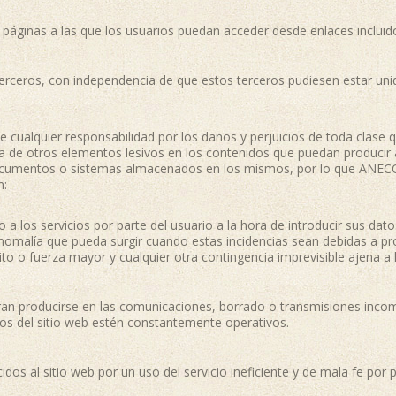
 páginas a las que los usuarios puedan acceder desde enlaces incluid
terceros, con independencia de que estos terceros pudiesen estar 
ualquier responsabilidad por los daños y perjuicios de toda clase 
ia de otros elementos lesivos en los contenidos que puedan producir 
documentos o sistemas almacenados en los mismos, por lo que ANEC
n:
 a los servicios por parte del usuario a la hora de introducir sus dato
nomalía que pueda surgir cuando estas incidencias sean debidas a pr
uito o fuerza mayor y cualquier otra contingencia imprevisible ajena
eran producirse en las comunicaciones, borrado o transmisiones inc
cios del sitio web estén constantemente operativos.
dos al sitio web por un uso del servicio ineficiente y de mala fe por p