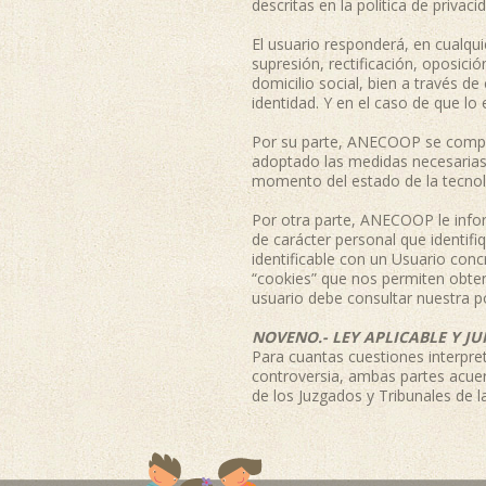
descritas en la política de privac
El usuario responderá, en cualqui
supresión, rectificación, oposició
domicilio social, bien a travé
identidad. Y en el caso de que l
Por su parte, ANECOOP se comprom
adoptado las medidas necesarias 
momento del estado de la tecnol
Por otra parte, ANECOOP le infor
de carácter personal que identif
identificable con un Usuario con
“cookies” que nos permiten obten
usuario debe consultar nuestra po
NOVENO.- LEY APLICABLE Y JU
Para cuantas cuestiones interpret
controversia, ambas partes acuer
de los Juzgados y Tribunales de l