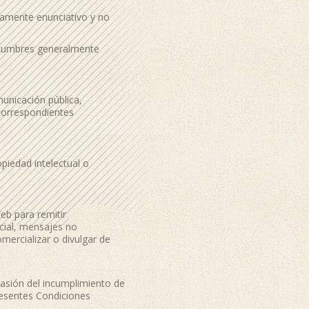
meramente enunciativo y no
costumbres generalmente
municación pública,
 correspondientes
piedad intelectual o
Web para remitir
rcial, mensajes no
mercializar o divulgar de
asión del incumplimiento de
resentes Condiciones