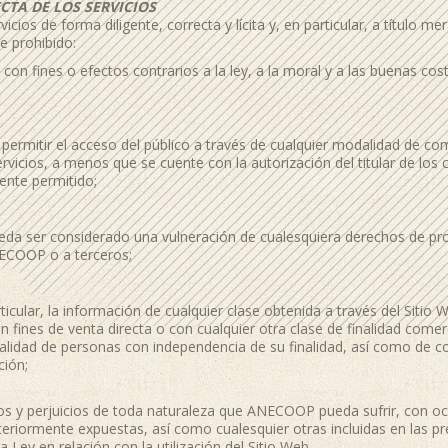
CTA DE LOS SERVICIOS
rvicios de forma diligente, correcta y lícita y, en particular, a título 
e prohibido:
a, con fines o efectos contrarios a la ley, a la moral y a las buenas 
r, permitir el acceso del público a través de cualquier modalidad de co
rvicios, a menos que se cuente con la autorización del titular de los
ente permitido;
ueda ser considerado una vulneración de cualesquiera derechos de pro
NECOOP o a terceros;
ticular, la información de cualquier clase obtenida a través del Sitio 
 fines de venta directa o con cualquier otra clase de finalidad come
uralidad de personas con independencia de su finalidad, así como de co
ción;
os y perjuicios de toda naturaleza que ANECOOP pueda sufrir, con oc
nteriormente expuestas, así como cualesquier otras incluidas en las p
 Ley en relación con la utilización del Sitio Web.