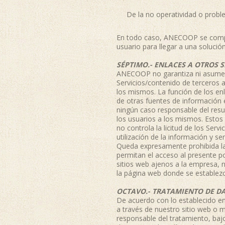
De la no operatividad o problem
En todo caso, ANECOOP se compro
usuario para llegar a una solución
SÉPTIMO.- ENLACES A OTROS S
ANECOOP no garantiza ni asume ni
Servicios/contenido de terceros a 
los mismos. La función de los en
de otras fuentes de información 
ningún caso responsable del resu
los usuarios a los mismos. Estos
no controla la licitud de los Serv
utilización de la información y se
Queda expresamente prohibida la
permitan el acceso al presente p
sitios web ajenos a la empresa, n
la página web donde se establezc
OCTAVO.- TRATAMIENTO DE DA
De acuerdo con lo establecido en
a través de nuestro sitio web o 
responsable del tratamiento, bajo