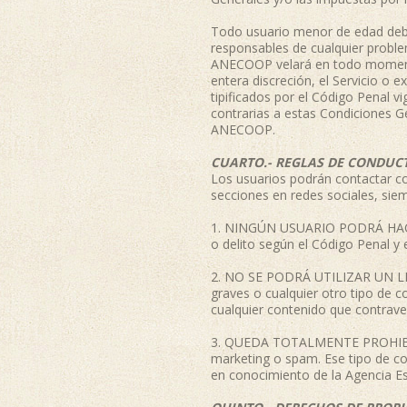
Todo usuario menor de edad deber
responsables de cualquier proble
ANECOOP velará en todo momento p
entera discreción, el Servicio o e
tipificados por el Código Penal 
contrarias a estas Condiciones G
ANECOOP.
CUARTO.- REGLAS DE CONDUC
Los usuarios podrán contactar c
secciones en redes sociales, sie
1. NINGÚN USUARIO PODRÁ HACE
o delito según el Código Penal y e
2. NO SE PODRÁ UTILIZAR UN LE
graves o cualquier otro tipo de c
cualquier contenido que contraven
3. QUEDA TOTALMENTE PROHIBIDO 
marketing o spam. Ese tipo de co
en conocimiento de la Agencia E