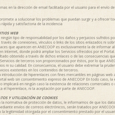
as en la dirección de email facilitada por el usuario para el envío de 
mete a solucionar los problemas que puedan surgir y a ofrecer tod
 rápida y satisfactoria de la incidencia
ITIOS WEB
ngún tipo de responsabilidad por los daños y perjuicios sufridos por
través de conexiones, vínculos o links de los sitios enlazados ni sobre
laces que aparecen en ANECOOP es exclusivamente la de informar al 
en Internet, donde podrá ampliar los Servicios ofrecidos por el Port
ltado obtenido a través de dichos enlaces o de las consecuencias qu
 Servicios de terceros son proporcionados por éstos, por lo que AN
icios ni su calidad. En consecuencia, el usuario debe extremar la prude
rvicios existentes en los contenidos de terceros.
 introducción de hiperenlaces con fines mercantiles en páginas we
ortal web sin consentimiento expreso de ANECOOP En todo caso, la e
o implicará en ningún caso la existencia de relaciones comerciales o m
a el hiperenlace, ni la aceptación por parte de ANECOOP.
TOS Y UTILIZACIÓN DE COOKIES
 la normativa de protección de datos, le informamos de que los datos
mediante envíos de correos electrónicos, serán tratados por ANECOO
 la legitimidad otorgada por el consentimiento prestado por el usuari