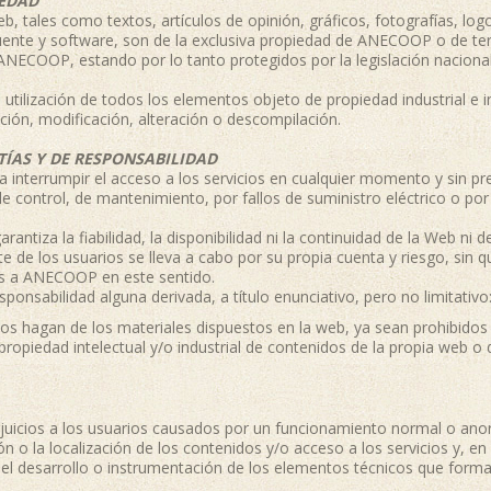
IEDAD
b, tales como textos, artículos de opinión, gráficos, fotografías, log
uente y software, son de la exclusiva propiedad de ANECOOP o de te
NECOOP, estando por lo tanto protegidos por la legislación nacional 
utilización de todos los elementos objeto de propiedad industrial e in
ción, modificación, alteración o descompilación.
TÍAS Y DE RESPONSABILIDAD
interrumpir el acceso a los servicios en cualquier momento y sin pre
e control, de mantenimiento, por fallos de suministro eléctrico o por
iza la fiabilidad, la disponibilidad ni la continuidad de la Web ni de 
te de los usuarios se lleva a cabo por su propia cuenta y riesgo, sin
es a ANECOOP en este sentido.
abilidad alguna derivada, a título enunciativo, pero no limitativo
rios hagan de los materiales dispuestos en la web, ya sean prohibidos
propiedad intelectual y/o industrial de contenidos de la propia web o 
juicios a los usuarios causados por un funcionamiento normal o ano
n o la localización de los contenidos y/o acceso a los servicios y, en 
l desarrollo o instrumentación de los elementos técnicos que forman