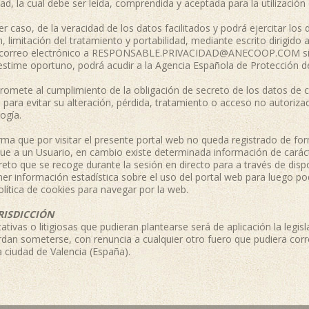
idad, la cual debe ser leída, comprendida y aceptada para la utilización
er caso, de la veracidad de los datos facilitados y podrá ejercitar lo
n, limitación del tratamiento y portabilidad, mediante escrito dirigido 
s de correo electrónico a RESPONSABLE.PRIVACIDAD@ANECOOP.COM si
o estime oportuno, podrá acudir a la Agencia Española de Protección d
ete al cumplimiento de la obligación de secreto de los datos de ca
para evitar su alteración, pérdida, tratamiento o acceso no autoriza
ogía.
ma que por visitar el presente portal web no queda registrado de f
ique a un Usuario, en cambio existe determinada información de carác
creto que se recoge durante la sesión en directo para a través de di
er información estadística sobre el uso del portal web para luego po
lítica de cookies para navegar por la web.
RISDICCIÓN
ativas o litigiosas que pudieran plantearse será de aplicación la legi
dan someterse, con renuncia a cualquier otro fuero que pudiera corres
a ciudad de Valencia (España).