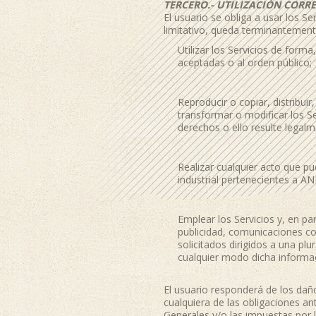
TERCERO.- UTILIZACIÓN CORRE
El usuario se obliga a usar los Se
limitativo, queda terminantement
Utilizar los Servicios de form
aceptadas o al orden público;
Reproducir o copiar, distribui
transformar o modificar los Se
derechos o ello resulte legalm
Realizar cualquier acto que p
industrial pertenecientes a A
Emplear los Servicios y, en par
publicidad, comunicaciones con
solicitados dirigidos a una pl
cualquier modo dicha informa
El usuario responderá de los dañ
cualquiera de las obligaciones a
Generales y/o las impuestas por la