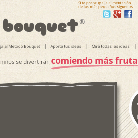
Si te preocupa la alimentación
de los más pequeños síguenos
ga al Método Bouquet
Aporta tus ideas
Mira todas las ideas
comiendo más fruta
 niños se divertirán