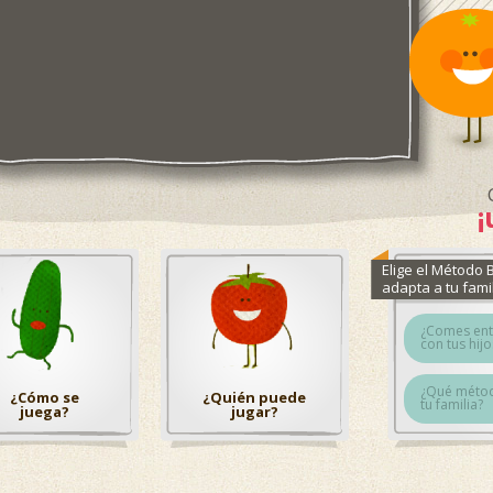
¡
Elige el Método
adapta a tu fami
¿Comes en
con tus hijo
¿Qué métod
¿Cómo se
¿Quién puede
tu familia?
juega?
jugar?