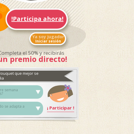
!Participa ahora!
Ya soy jugador
Iniciar sesión
Completa el 50% y recibirás
un premio directo!
 Bouquet que mejor se
lia
tre semana
s?
o se adapta a
¡
Participar
!