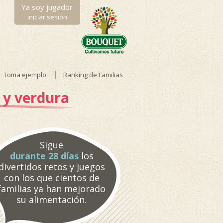
Ya soy jugador
iniciar sesión
Toma ejemplo
Ranking de Familias
 y verdura
Sigue
durante 28 días
los
divertidos retos y juegos
con los que cientos de
familias ya han mejorado
su alimentación.